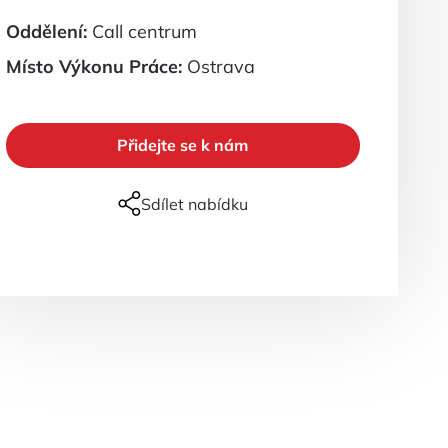
Oddělení
:
Call centrum
Místo Výkonu Práce
:
Ostrava
Přidejte se k nám
Sdílet nabídku