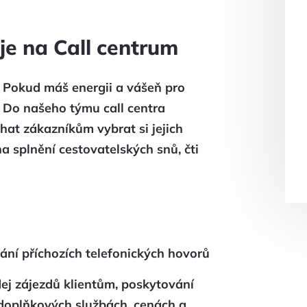
je na Call centrum
? Pokud máš energii a vášeň pro
! Do našeho týmu call centra
at zákazníkům vybrat si jejich
 splnění cestovatelských snů, čti
vání příchozích telefonických hovorů
dej zájezdů klientům, poskytování
 doplňkových službách, cenách a