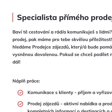
Specialista přímého prode
Baví tě cestování a rád/a komunikuješ s lidmi
prodej, pak máme pro tebe skvělou příležitost
hledáme Prodejce zájezdů, který/á bude pomáh
vysněnou dovolenou. Pokud se chceš podílet na
dál!
Náplň práce:
Komunikace s klienty - příjem a vyřizo
Prodej zájezdů - aktivní nabídka a pro
kompletních informací o destinacích a