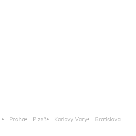
Praha
Plzeň
Karlovy Vary
Bratislava