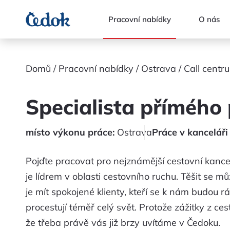
Pracovní nabídky
O nás
Domů
Pracovní nabídky
Ostrava
Call centr
Specialista přímého 
místo výkonu práce
:
Ostrava
Práce v kanceláři
Pojďte pracovat pro nejznámější cestovní kancelá
je lídrem v oblasti cestovního ruchu. Těšit se mů
je mít spokojené klienty, kteří se k nám budou r
procestují téměř celý svět. Protože zážitky z ces
že třeba právě vás již brzy uvítáme v Čedoku.