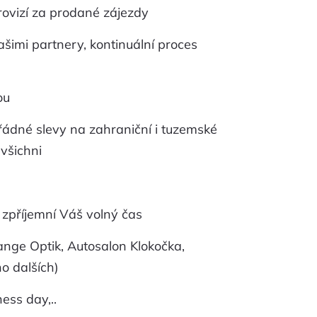
rovizí za prodané zájezdy
ašimi partnery, kontinuální proces
ou
ořádné slevy na zahraniční i tuzemské
všichni
 zpříjemní Váš volný čas
ange Optik, Autosalon Klokočka,
o dalších)
ess day,..