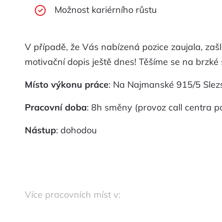
Možnost kariérního růstu
V případě, že Vás nabízená pozice zaujala, zašl
motivační dopis ještě dnes! Těšíme se na brzké 
Místo výkonu práce
: Na Najmanské 915/5 Slez
Pracovní doba
: 8h směny (provoz call centra p
Nástup
: dohodou
Více pracovních míst v: