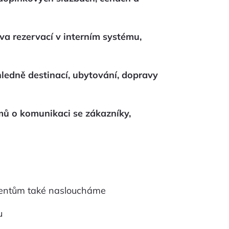
va rezervací v interním systému,
edně destinací, ubytování, dopravy
mů o komunikaci se zákazníky,
lientům také nasloucháme
u