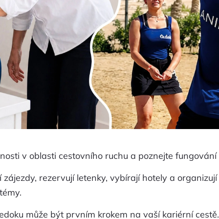
nosti v oblasti cestovního ruchu a poznejte fungování
í zájezdy, rezervují letenky, vybírají hotely a organizu
stémy.
doku může být prvním krokem na vaší kariérní cestě. D