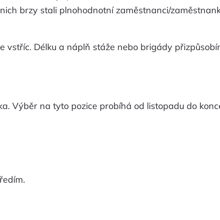
z nich brzy stali plnohodnotní zaměstnanci/zaměstnan
 vstříc. Délku a náplň stáže nebo brigády přizpůsob
ka. Výběr na tyto pozice probíhá od listopadu do konc
ředím.