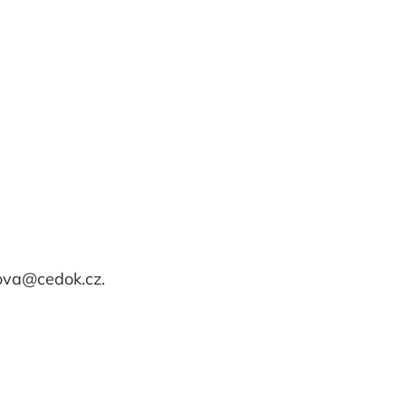
lova@cedok.cz
.