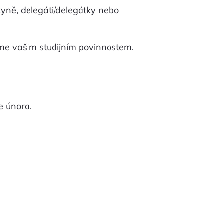
kyně, delegáti/delegátky nebo
íme vašim studijním povinnostem.
e února.