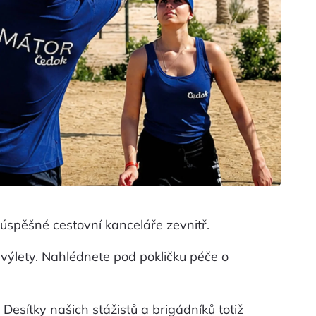
 úspěšné cestovní kanceláře zevnitř.
jí výlety. Nahlédnete pod pokličku péče o
esítky našich stážistů a brigádníků totiž