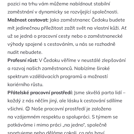
pozici na trhu vám můžeme nabídnout stabilní
zaměstnání v dynamicky se rozvíjející společnosti.
Možnost cestovat:
Jako zaměstnanec Čedoku budete
mít jedinečnou příležitost zažít svět na vlastní kůži. Ať
už se jedná o pracovní cesty nebo o zaměstnanecké
výhody spojené s cestováním, u nás se rozhodně
nudit nebudete.
Profesní růst:
V Čedoku věříme v neustálé zlepšování
a rozvoj našich zaměstnanců. Nabízíme široké
spektrum vzdělávacích programů a možností
kariérního růstu.
Přátelské pracovní prostředí:
Jsme skvělá parta lidí –
každý z nás něčím jiný, ale lásku k cestování sdílíme
všichni. 😊 Naše pracovní prostředí je založeno
na vzájemném respektu a spolupráci. S týmem se
potkáváme i mimo práci „na jedno“, společně
sportujeme nebo děláme cokoli, co nás baví.